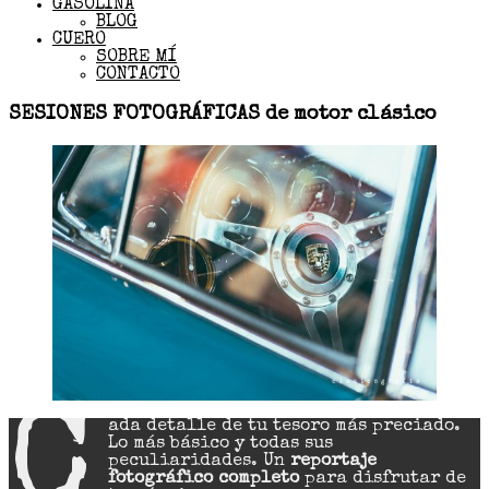
GASOLINA
BLOG
CUERO
SOBRE MÍ
CONTACTO
SESIONES FOTOGRÁFICAS de motor clásico
C
ada detalle de tu tesoro más preciado.
Lo más básico y todas sus
peculiaridades. Un
reportaje
fotográfico completo
para disfrutar de