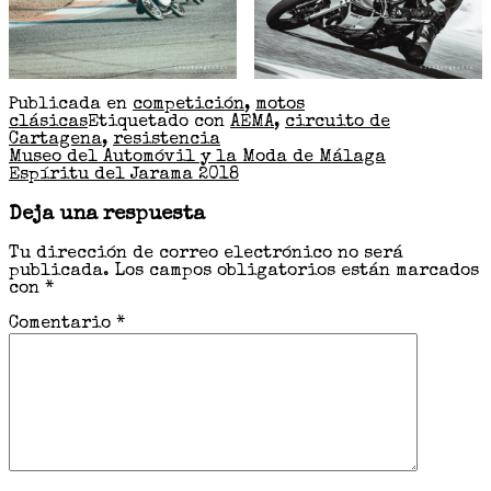
Publicada en
competición
,
motos
clásicas
Etiquetado con
AEMA
,
circuito de
Cartagena
,
resistencia
Navegación
Museo del Automóvil y la Moda de Málaga
Espíritu del Jarama 2018
de
entradas
Deja una respuesta
Tu dirección de correo electrónico no será
publicada.
Los campos obligatorios están marcados
con
*
Comentario
*