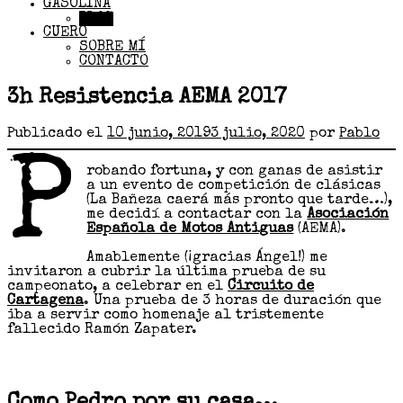
GASOLINA
BLOG
CUERO
SOBRE MÍ
CONTACTO
3h Resistencia AEMA 2017
Publicado el
10 junio, 2019
3 julio, 2020
por
Pablo
P
robando fortuna, y con ganas de asistir
a un evento de competición de clásicas
(La Bañeza caerá más pronto que tarde…),
me decidí a contactar con la
Asociación
Española de Motos Antiguas
(AEMA).
Amablemente (¡gracias Ángel!) me
invitaron a cubrir la última prueba de su
campeonato, a celebrar en el
Circuito de
Cartagena
. Una prueba de 3 horas de duración que
iba a servir como homenaje al tristemente
fallecido Ramón Zapater.
Como Pedro por su casa…